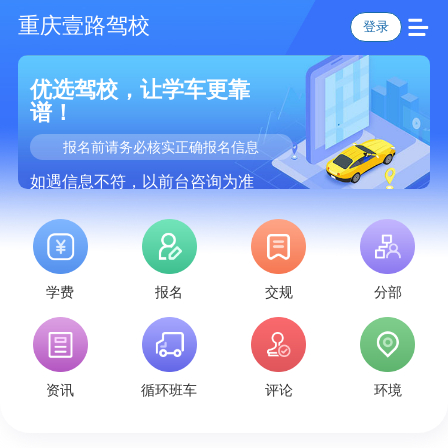
重庆壹路驾校
登录
优选驾校，让学车更靠
谱！
报名前请务必核实正确报名信息
如遇信息不符，以前台咨询为准
学费
报名
交规
分部
资讯
循环班车
评论
环境